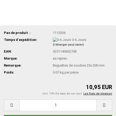
Pas de produit .:
1112036
Temps d`expédition:
3-6 Jours
(l`étranger peut varier)
EAN:
4251140602708
Marque:
az-reptec
Remarque:
Baguettes de soudure 25x 200 mm
Poids:
0.07
kg par pièce
10,95 EUR
incl. 19% De taxe de ser excl.
Les frais de livraison