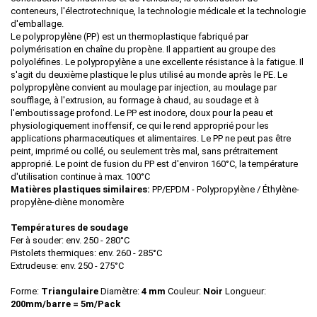
conteneurs, l'électrotechnique, la technologie médicale et la technologie
d'emballage.
Le polypropylène (PP) est un thermoplastique fabriqué par
polymérisation en chaîne du propène. Il appartient au groupe des
polyoléfines. Le polypropylène a une excellente résistance à la fatigue. Il
s'agit du deuxième plastique le plus utilisé au monde après le PE. Le
polypropylène convient au moulage par injection, au moulage par
soufflage, à l'extrusion, au formage à chaud, au soudage et à
l'emboutissage profond. Le PP est inodore, doux pour la peau et
physiologiquement inoffensif, ce qui le rend approprié pour les
applications pharmaceutiques et alimentaires. Le PP ne peut pas être
peint, imprimé ou collé, ou seulement très mal, sans prétraitement
approprié. Le point de fusion du PP est d'environ 160°C, la température
d'utilisation continue à max. 100°C
Matières plastiques similaires:
PP/EPDM - Polypropylène /
É
thylène-
propylène-diène monomère
Températures de soudage
Fer à souder: env. 250 - 280°C
Pistolets thermiques: env. 260 - 285°C
Extrudeuse: env. 250 - 275°C
Forme:
Triangulaire
Diamètre:
4 mm
Couleur:
Noir
Longueur:
200mm/barre = 5m/Pack