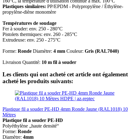
160°C, la température d'utilisation continue à max. 100°C
Plastiques similaires:
PP/EPDM - Polypropylène /
É
thylène-
propylène-diène monomère
Températures de soudage
Fer à souder: env. 250 - 280°C
Pistolets thermiques: env. 260 - 285°C
Extrudeuse: env. 250 - 275°C
Forme:
Ronde
Diamètre:
4 mm
Couleur:
Gris (RAL7040)
Livraison Quantité:
10 m fil à souder
Les clients qui ont acheté cet article ont également
acheté les produits suivants:
Plastique fil a souder PE-HD 4mm Ronde Jaune (RAL1018) 10
Mètres
Plastique fil a souder
PE-HD
Polyéthylène „haute densité“
Forme:
Ronde
Diamètre:
4mm