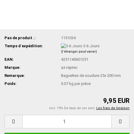
Pas de produit .:
1151034
Temps d`expédition:
3-6 Jours
(l`étranger peut varier)
EAN:
4251140601251
Marque:
az-reptec
Remarque:
Baguettes de soudure 25x 200 mm
Poids:
0.07
kg par pièce
9,95 EUR
incl. 19% De taxe de ser excl.
Les frais de livraison