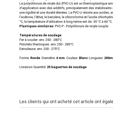
Le polychlorure de vinyle dur (PVC-U) est un thermoplastique a
d'application avec des additifs, principalement des stabilisants 
une rigidité et une dureté élevées. Le PVC-U résiste aux acides, aux
l'acétone, l'éther, le benzène, le chloroforme et l'acide chlorhyd
°C, la température d'utilisation à long terme est de -30 °C à 60 °C.
Plastiques similaires:
PVC-P - Polychlorure de vinyle souple
Températures de soudage
Fer à souder: env. 250 - 280°C
Pistolets thermiques: env. 250 - 285°C
Extrudeuse: env. 250 - 275°C
Forme:
Ronde
Diamètre:
4 mm
Couleur:
Blanc
Longueur:
200m
Livraison Quantité:
25 baguettes de soudage
Les clients qui ont acheté cet article ont éga