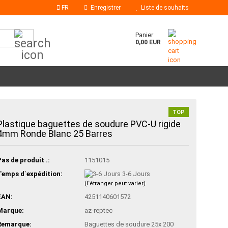
FR
Enregistrer
Liste de souhaits
Chercher...
Panier
0,00 EUR
TOP
Plastique baguettes de soudure PVC-U rigide
Bâtons de colle
4mm Ronde Blanc 25 Barres
Buses à colle chaude
Pas de produit .:
1151015
Temps d`expédition:
3-6 Jours
(l`étranger peut varier)
EAN:
4251140601572
Marque:
az-reptec
Remarque:
Baguettes de soudure 25x 200