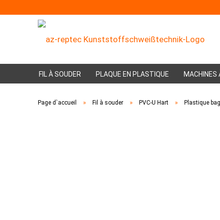
FIL À SOUDER
PLAQUE EN PLASTIQUE
MACHINES 
»
»
»
Page d`accueil
Fil à souder
PVC-U Hart
Plastique ba