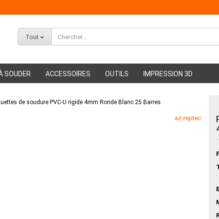
Tout
À SOUDER
ACCESSOIRES
OUTILS
IMPRESSION 3D
guettes de soudure PVC-U rigide 4mm Ronde Blanc 25 Barres
ABS Filament
az-reptec
PMMA Filament