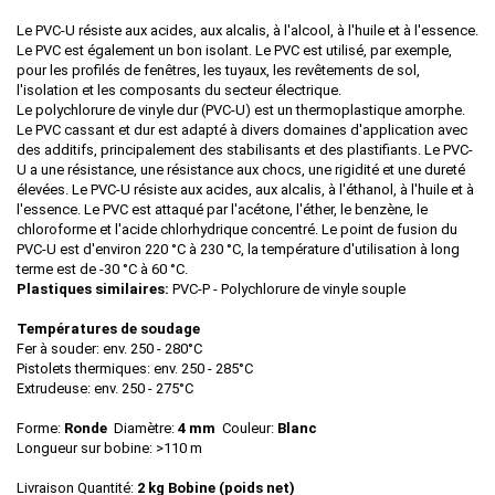
Le PVC-U résiste aux acides, aux alcalis, à l'alcool, à l'huile et à l'essence.
Le PVC est également un bon isolant. Le PVC est utilisé, par exemple,
pour les profilés de fenêtres, les tuyaux, les revêtements de sol,
l'isolation et les composants du secteur électrique.
Le polychlorure de vinyle dur (PVC-U) est un thermoplastique amorphe.
Le PVC cassant et dur est adapté à divers domaines d'application avec
des additifs, principalement des stabilisants et des plastifiants. Le PVC-
U a une résistance, une résistance aux chocs, une rigidité et une dureté
élevées. Le PVC-U résiste aux acides, aux alcalis, à l'éthanol, à l'huile et à
l'essence. Le PVC est attaqué par l'acétone, l'éther, le benzène, le
chloroforme et l'acide chlorhydrique concentré. Le point de fusion du
PVC-U est d'environ 220 °C à 230 °C, la température d'utilisation à long
terme est de -30 °C à 60 °C.
Plastiques similaires:
PVC-P - Polychlorure de vinyle souple
Températures de soudage
Fer à souder: env. 250 - 280°C
Pistolets thermiques: env. 250 - 285°C
Extrudeuse: env. 250 - 275°C
Forme:
Ronde
Diamètre:
4 mm
Couleur:
Blanc
Longueur sur bobine: >110 m
Livraison Quantité:
2 kg
Bobine (poids net)