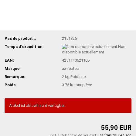
Pas de produit .:
2151825
Temps d`expédition:
Non
disponible actuellement
EAN:
4251140621105
Marque:
az-reptec
Remarque:
2 kg Poids net
Poids:
3.75
kg par pièce
Artikel ist aktuell nicht verfügbar.
55,90 EUR
incl. 19% De taxe de ser excl.
Les frais de livraison