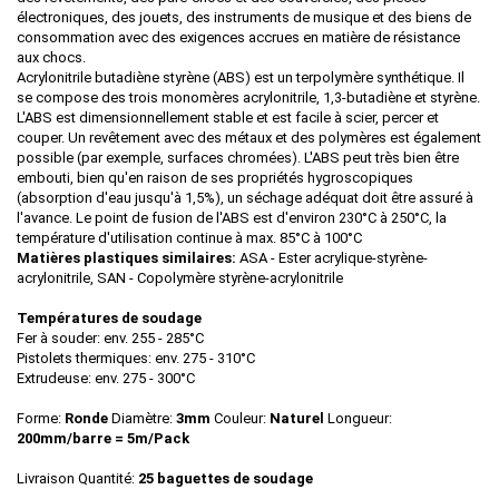
électroniques, des jouets, des instruments de musique et des biens de
consommation avec des exigences accrues en matière de résistance
aux chocs.
Acrylonitrile butadiène styrène (ABS) est un terpolymère synthétique. Il
se compose des trois monomères acrylonitrile, 1,3-butadiène et styrène.
L'ABS est dimensionnellement stable et est facile à scier, percer et
couper. Un revêtement avec des métaux et des polymères est également
possible (par exemple, surfaces chromées). L'ABS peut très bien être
embouti, bien qu'en raison de ses propriétés hygroscopiques
(absorption d'eau jusqu'à 1,5%), un séchage adéquat doit être assuré à
l'avance. Le point de fusion de l'ABS est d'environ 230°C à 250°C, la
température d'utilisation continue à max. 85°C à 100°C
Matières plastiques similaires:
ASA - Ester acrylique-styrène-
acrylonitrile, SAN - Copolymère styrène-acrylonitrile
Températures de soudage
Fer à souder: env. 255 - 285°C
Pistolets thermiques: env. 275 - 310°C
Extrudeuse: env. 275 - 300°C
Forme:
Ronde
Diamètre:
3mm
Couleur:
Naturel
Longueur:
200mm/barre = 5m/Pack
Livraison Quantité:
25 baguettes de soudage