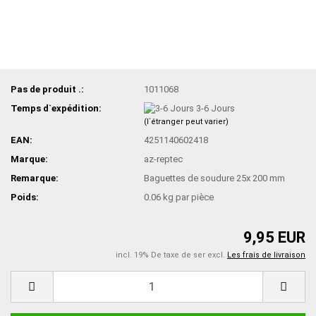
Pas de produit .:
1011068
Temps d`expédition:
3-6 Jours
(l`étranger peut varier)
EAN:
4251140602418
Marque:
az-reptec
Remarque:
Baguettes de soudure 25x 200 mm
Poids:
0.06
kg par pièce
9,95 EUR
incl. 19% De taxe de ser excl.
Les frais de livraison