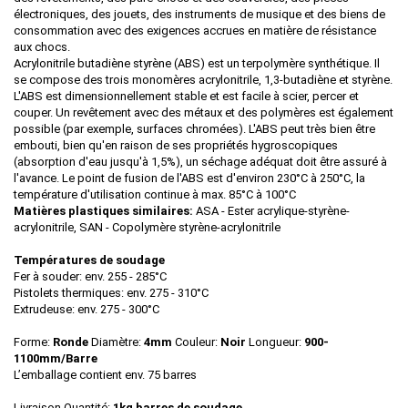
électroniques, des jouets, des instruments de musique et des biens de
consommation avec des exigences accrues en matière de résistance
aux chocs.
Acrylonitrile butadiène styrène (ABS) est un terpolymère synthétique. Il
se compose des trois monomères acrylonitrile, 1,3-butadiène et styrène.
L'ABS est dimensionnellement stable et est facile à scier, percer et
couper. Un revêtement avec des métaux et des polymères est également
possible (par exemple, surfaces chromées). L'ABS peut très bien être
embouti, bien qu'en raison de ses propriétés hygroscopiques
(absorption d'eau jusqu'à 1,5%), un séchage adéquat doit être assuré à
l'avance. Le point de fusion de l'ABS est d'environ 230°C à 250°C, la
température d'utilisation continue à max. 85°C à 100°C
Matières plastiques similaires:
ASA - Ester acrylique-styrène-
acrylonitrile, SAN - Copolymère styrène-acrylonitrile
Températures de soudage
Fer à souder: env. 255 - 285°C
Pistolets thermiques: env. 275 - 310°C
Extrudeuse: env. 275 - 300°C
Forme:
Ronde
Diamètre:
4mm
Couleur:
Noir
Longueur:
900-
1100mm/Barre
L’emballage contient env. 75 barres
Livraison Quantité:
1kg barres de soudage