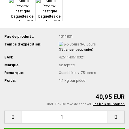
Pas de produit .:
1011801
Temps d`expédition:
3-6 Jours
(l`étranger peut varier)
EAN:
4251140610321
Marque:
az-reptec
Remarque:
Quantité env. 75 barres
Poids:
1.1
kg par pièce
40,95 EUR
incl. 19% De taxe de ser excl.
Les frais de livraison