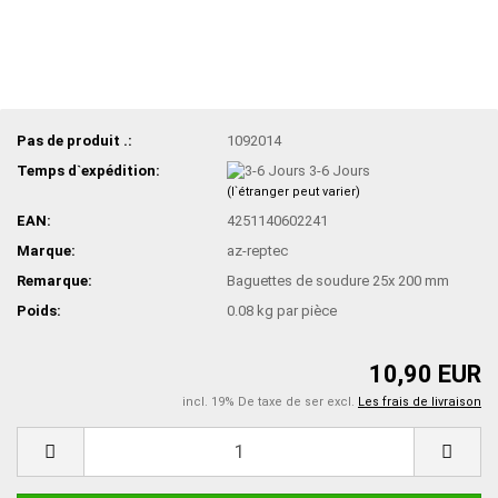
Pas de produit .:
1092014
Temps d`expédition:
3-6 Jours
(l`étranger peut varier)
EAN:
4251140602241
Marque:
az-reptec
Remarque:
Baguettes de soudure 25x 200 mm
Poids:
0.08
kg par pièce
10,90 EUR
incl. 19% De taxe de ser excl.
Les frais de livraison