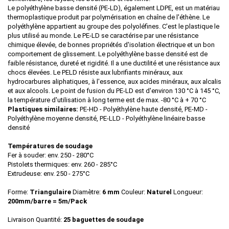
Le polyéthylène basse densité (PE-LD), également LDPE, est un matériau
thermoplastique produit par polymérisation en chaîne de l'éthène. Le
polyéthylène appartient au groupe des polyoléfines. C'est le plastique le
plus utilisé au monde. Le PE-LD se caractérise par une résistance
chimique élevée, de bonnes propriétés d'isolation électrique et un bon
comportement de glissement. Le polyéthylène basse densité est de
faible résistance, dureté et rigidité. Il a une ductilité et une résistance aux
chocs élevées. Le PELD résiste aux lubrifiants minéraux, aux
hydrocarbures aliphatiques, à l'essence, aux acides minéraux, aux alcalis
et aux alcools. Le point de fusion du PE-LD est d'environ 130 °C à 145 °C,
la température d'utilisation à long terme est de max. -80 °C à + 70 °C
Plastiques similaires:
PE-HD - Polyéthylène haute densité, PE-MD -
Polyéthylène moyenne densité, PE-LLD - Polyéthylène linéaire basse
densité
Températures de soudage
Fer à souder: env. 250 - 280°C
Pistolets thermiques: env. 260 - 285°C
Extrudeuse: env. 250 - 275°C
Forme:
Triangulaire
Diamètre:
6 mm
Couleur:
Naturel
Longueur:
200mm/barre = 5m/Pack
Livraison Quantité:
25 baguettes de soudage