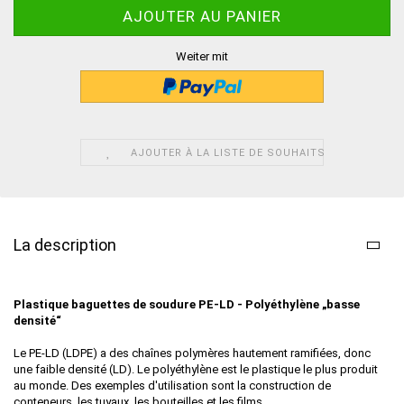
Weiter mit
AJOUTER À LA LISTE DE SOUHAITS
La description
Plastique baguettes de soudure
PE-LD -
Polyéthylène „basse
densité“
Le PE-LD (LDPE) a des chaînes polymères hautement ramifiées, donc
une faible densité (LD). Le polyéthylène est le plastique le plus produit
au monde. Des exemples d'utilisation sont la construction de
conteneurs, les tuyaux, les bouteilles et les films.