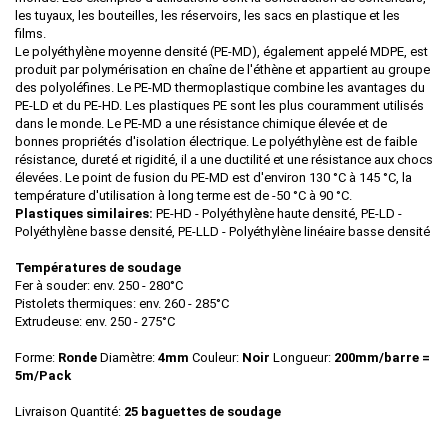
les tuyaux, les bouteilles, les réservoirs, les sacs en plastique et les
films.
Le polyéthylène moyenne densité (PE-MD), également appelé MDPE, est
produit par polymérisation en chaîne de l'éthène et appartient au groupe
des polyoléfines. Le PE-MD thermoplastique combine les avantages du
PE-LD et du PE-HD. Les plastiques PE sont les plus couramment utilisés
dans le monde. Le PE-MD a une résistance chimique élevée et de
bonnes propriétés d'isolation électrique. Le polyéthylène est de faible
résistance, dureté et rigidité, il a une ductilité et une résistance aux chocs
élevées. Le point de fusion du PE-MD est d'environ 130 °C à 145 °C, la
température d'utilisation à long terme est de -50 °C à 90 °C.
Plastiques similaires:
PE-HD - Polyéthylène haute densité, PE-LD -
Polyéthylène basse densité, PE-LLD - Polyéthylène linéaire basse densité
Températures de soudage
Fer à souder: env. 250 - 280°C
Pistolets thermiques: env. 260 - 285°C
Extrudeuse: env. 250 - 275°C
Forme:
Ronde
Diamètre:
4mm
Couleur:
Noir
Longueur:
200mm/barre =
5m/Pack
Livraison Quantité:
25 baguettes de soudage