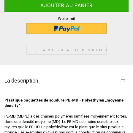
Weiter mit
AJOUTER À LA LISTE DE SOUHAITS
La description
Plastique baguettes de soudure
PE-MD - Polyethylen „moyenne
density“
PE-MD (MDPE) a des chaînes polymères ramifiées moyennement fortes,
donc une densité moyenne (MD). Le PE-MD est moins sensible aux
rayures que le PE-HD. Le polyéthylène est le plastique le plus produit au
monde. Les exemples d'utilisations sont la construction de conteneurs,