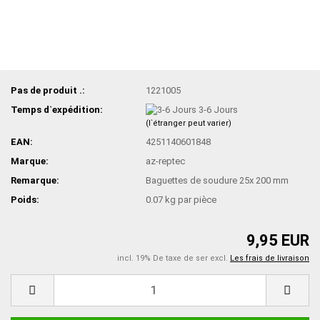
Pas de produit .:
1221005
Temps d`expédition:
3-6 Jours
(l`étranger peut varier)
EAN:
4251140601848
Marque:
az-reptec
Remarque:
Baguettes de soudure 25x 200 mm
Poids:
0.07
kg par pièce
9,95 EUR
incl. 19% De taxe de ser excl.
Les frais de livraison