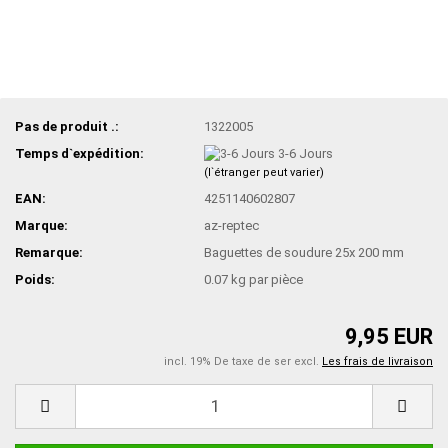
Pas de produit .:
1322005
Temps d`expédition:
3-6 Jours
(l`étranger peut varier)
EAN:
4251140602807
Marque:
az-reptec
Remarque:
Baguettes de soudure 25x 200 mm
Poids:
0.07
kg par pièce
9,95 EUR
incl. 19% De taxe de ser excl.
Les frais de livraison