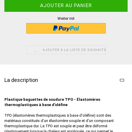
Weiter mit
AJOUTER À LA LISTE DE SOUHAITS
La description
Plastique baguettes de soudure TPO -
É
lastomères
thermoplastiques à base d'oléfine
TPO (élastomères thermoplastiques à base d'oléfine) sont des
matériaux constitués d'un élastomère souple et d'un composant
thermoplastique dur. Le TPO est souple et peut être déformé
plastiquement lorsque la chaleur est appliquée, ce qui permet le