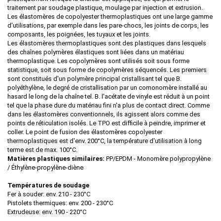
traitement par soudage plastique, moulage par injection et extrusion.
Les élastomères de copolyester thermoplastiques ont une large gamme
d'utilisations, par exemple dans les pare-chocs, les joints de corps, les
composants, les poignées, les tuyaux et les joints.
Les élastomères thermoplastiques sont des plastiques dans lesquels
des chaînes polymères élastiques sont liées dans un matériau
thermoplastique. Les copolymères sont utilisés soit sous forme
statistique, soit sous forme de copolymères séquencés. Les premiers
sont constitués d'un polymère principal cristallisant tel que B.
polyéthylène, le degré de cristallisation par un comonomère installé au
hasard le long de la chaîne tel. B. l'acétate de vinyle est réduit à un point
tel que la phase dure du matériau fini n'a plus de contact direct. Comme
dans les élastomères conventionnels, ils agissent alors comme des
points de réticulation isolés. Le TPO est difficile à peindre, imprimer et
coller. Le point de fusion des élastomères copolyester
thermoplastiques est d'env. 200°C, la température d'utilisation à long
terme est de max. 100°C.
Matières plastiques similaires:
PP/EPDM - Monomère polypropylène
/ Éthylène-propylène-diène
Températures de soudage
Fer à souder: env.
210 - 230°C
Pistolets thermiques:
env. 200 - 230°C
Extrudeuse:
env. 190 - 220°C