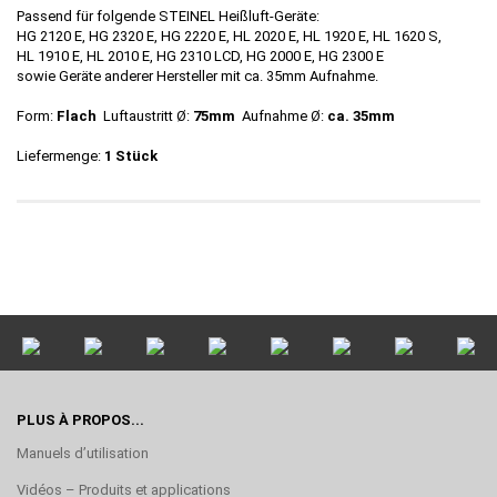
Passend für folgende STEINEL Heißluft-Geräte:
HG 2120 E, HG 2320 E, HG 2220 E, HL 2020 E, HL 1920 E, HL 1620 S,
HL 1910 E, HL 2010 E, HG 2310 LCD, HG 2000 E, HG 2300 E
sowie Geräte anderer Hersteller mit ca. 35mm Aufnahme.
Form:
Flach
Luftaustritt Ø:
75mm
Aufnahme Ø:
ca. 35mm
Liefermenge:
1 Stück
PLUS À PROPOS...
Manuels d’utilisation
Vidéos – Produits et applications