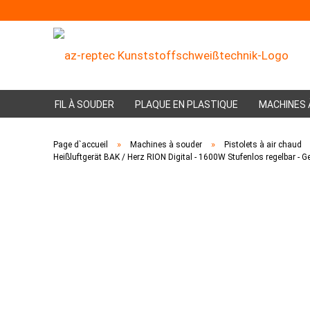
FIL À SOUDER
PLAQUE EN PLASTIQUE
MACHINES 
»
»
Page d`accueil
Machines à souder
Pistolets à air chaud
Heißluftgerät BAK / Herz RION Digital - 1600W Stufenlos regelbar -