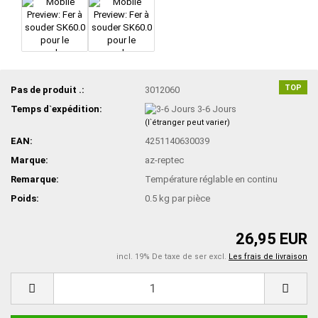
TOP
Pas de produit .:
3012060
Temps d`expédition:
3-6 Jours
(l`étranger peut varier)
EAN:
4251140630039
Marque:
az-reptec
Remarque:
Température réglable en continu
Poids:
0.5
kg par pièce
26,95 EUR
incl. 19% De taxe de ser excl.
Les frais de livraison