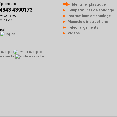
►
léphoniques
Identifier plastique
)4343 4390173
►
Températures de soudage
►
Instructions de soudage
 09h00 - 16h00
00 - 14h00
►
Manuels d'instructions
►
Téléchargements
onal
►
Vidéos