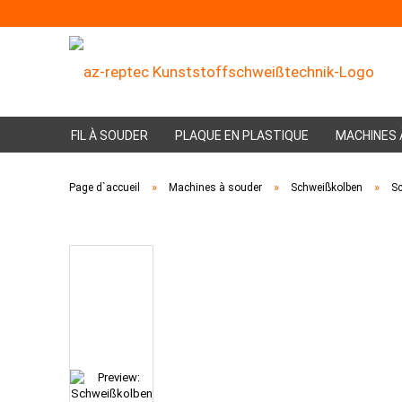
FIL À SOUDER
PLAQUE EN PLASTIQUE
MACHINES 
»
»
»
Page d`accueil
Machines à souder
Schweißkolben
S