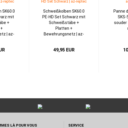
n SK60.0
Schweißkolben SK60.0
Panne d
arz mit
PE-HD Set Schwarz mit
SKS-5
äbe +
Schweißstäbe +
souder 
 +
Platten +
tz | az-
Bewehrungsnetz | az-
c
reptec
EUR
49,95 EUR
10
MES LÀ POUR VOUS
SERVICE