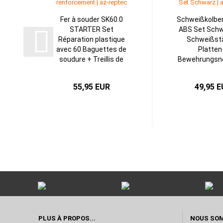
Fer à souder SK60.0
Schweißkolbe
STARTER Set
ABS Set Schw
Réparation plastique
Schweißst
avec 60 Baguettes de
Platten
soudure + Treillis de
Bewehrungsne
renforcement...
repte
55,95 EUR
49,95 
PLUS À PROPOS...
NOUS SOM