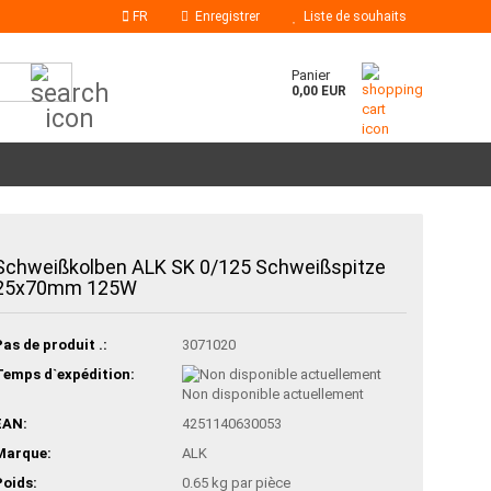
FR
Enregistrer
Liste de souhaits
Chercher...
Panier
0,00 EUR
Schweißkolben ALK SK 0/125 Schweißspitze
Bâtons de colle
25x70mm 125W
Buses à colle chaude
Pas de produit .:
3071020
Temps d`expédition:
Non disponible actuellement
EAN:
4251140630053
Marque:
ALK
Poids:
0.65
kg par pièce