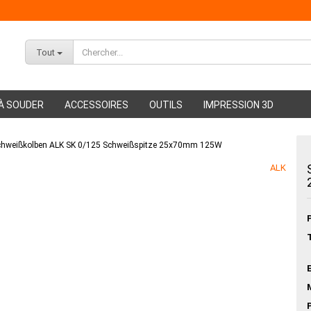
Tout
À SOUDER
ACCESSOIRES
OUTILS
IMPRESSION 3D
chweißkolben ALK SK 0/125 Schweißspitze 25x70mm 125W
ABS Filament
ALK
PMMA Filament