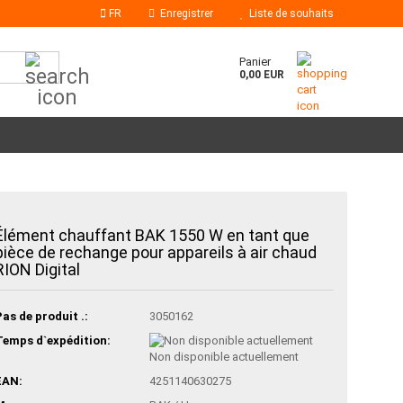
FR
Enregistrer
Liste de souhaits
Chercher...
Panier
0,00 EUR
Bâtons de colle
Élément chauffant BAK 1550 W en tant que
Buses à colle chaude
pièce de rechange pour appareils à air chaud
RION Digital
Pas de produit .:
3050162
Temps d`expédition:
Non disponible actuellement
EAN:
4251140630275