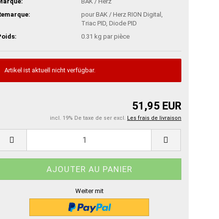
Marque:
BAK / Herz
Remarque:
pour BAK / Herz RION Digital,
Triac PID, Diode PID
Poids:
0.31
kg par pièce
Artikel ist aktuell nicht verfügbar.
51,95 EUR
incl. 19% De taxe de ser excl.
Les frais de livraison
Weiter mit