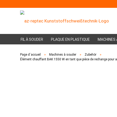
FIL À SOUDER
PLAQUE EN PLASTIQUE
MACHINES 
»
»
»
Page d`accueil
Machines à souder
Zubehör
Élément chauffant BAK 1550 W en tant que pièce de rechange pour ap