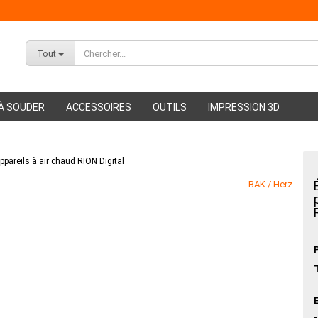
Tout
À SOUDER
ACCESSOIRES
OUTILS
IMPRESSION 3D
pareils à air chaud RION Digital
ABS Filament
PMMA Filament
BAK / Herz