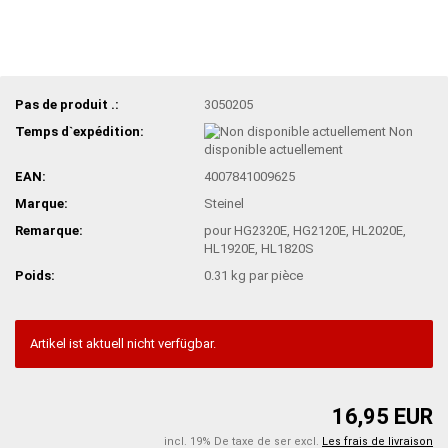
Pas de produit .:
3050205
Temps d`expédition:
Non
disponible actuellement
EAN:
4007841009625
Marque:
Steinel
Remarque:
pour HG2320E, HG2120E, HL2020E,
HL1920E, HL1820S
Poids:
0.31
kg par pièce
Artikel ist aktuell nicht verfügbar.
16,95 EUR
incl. 19% De taxe de ser excl.
Les frais de livraison