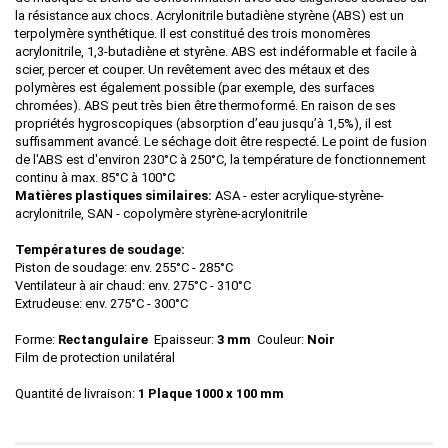
la résistance aux chocs. Acrylonitrile butadiène styrène (ABS) est un
terpolymère synthétique. Il est constitué des trois monomères
acrylonitrile, 1,3-butadiène et styrène. ABS est indéformable et facile à
scier, percer et couper. Un revêtement avec des métaux et des
polymères est également possible (par exemple, des surfaces
chromées). ABS peut très bien être thermoformé. En raison de ses
propriétés hygroscopiques (absorption d’eau jusqu’à 1,5%), il est
suffisamment avancé. Le séchage doit être respecté. Le point de fusion
de l'ABS est d'environ 230°C à 250°C, la température de fonctionnement
continu à max. 85°C à 100°C
Matières plastiques similaires:
ASA - ester acrylique-styrène-
acrylonitrile, SAN - copolymère styrène-acrylonitrile
Températures de soudage:
Piston de soudage: env. 255°C - 285°C
Ventilateur à air chaud: env. 275°C - 310°C
Extrudeuse: env. 275°C - 300°C
Forme:
Rectangulaire
Epaisseur:
3 mm
Couleur:
Noir
Film de protection unilatéral
Quantité de livraison:
1 Plaque 1000 x 100 mm