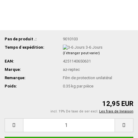
Pas de produit .:
9010103
Temps d`expédition:
3-6 Jours
(l`étranger peut varier)
EAN:
4251140650631
Marque:
az-reptec
Remarque:
Film de protection unilatéral
Poids:
0.35
kg par pièce
12,95 EUR
incl. 19% De taxe de ser excl.
Les frais de livraison