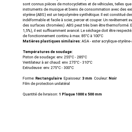
sont connus pièces de motocyclettes et de véhicules, telles que
instruments de musique et biens de consommation avec des exige
styrène (ABS) est un terpolymère synthétique. Il est constitué de
indéformable et facile à scier, percer et couper. Un revêtement
des surfaces chromées). ABS peut très bien être thermoformé. 
1,5%), il est suffisamment avancé. Le séchage doit être respecté.
de fonctionnement continu à max. 85°C à 100°C
Matières plastiques similaires:
ASA - ester acrylique-styrène-
Températures de soudage:
Piston de soudage: env. 255°C - 285°C
Ventilateur à air chaud: env. 275°C - 310°C
Extrudeuse: env. 275°C - 300°C
Forme:
Rectangulaire
Epaisseur:
3 mm
Couleur:
Noir
Film de protection unilatéral
Quantité de livraison:
1 Plaque 1000 x 500 mm