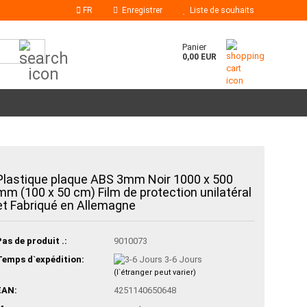
FR
Enregistrer
Liste de souhaits
Chercher...
Panier
0,00 EUR
Bâtons de colle
Plastique plaque ABS 3mm Noir 1000 x 500
Buses à colle chaude
mm (100 x 50 cm) Film de protection unilatéral
et Fabriqué en Allemagne
Pas de produit .:
9010073
Temps d`expédition:
3-6 Jours
(l`étranger peut varier)
EAN:
4251140650648