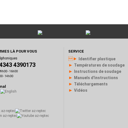
MES LÀ POUR VOUS
SERVICE
►
léphoniques
Identifier plastique
)4343 4390173
►
Températures de soudage
►
Instructions de soudage
 09h00 - 16h00
00 - 14h00
►
Manuels d'instructions
►
Téléchargements
onal
►
Vidéos