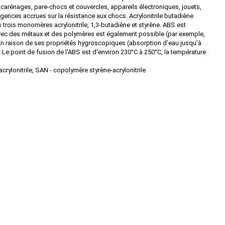
 carénages, pare-chocs et couvercles, appareils électroniques, jouets,
nces accrues sur la résistance aux chocs. Acrylonitrile butadiène
s trois monomères acrylonitrile, 1,3-butadiène et styrène. ABS est
 avec des métaux et des polymères est également possible (par exemple,
En raison de ses propriétés hygroscopiques (absorption d’eau jusqu’à
 Le point de fusion de l'ABS est d'environ 230°C à 250°C, la température
acrylonitrile, SAN - copolymère styrène-acrylonitrile