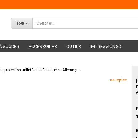
Tout
À SOUDER
ACCESSOIRES
OUTILS
IMPRESSION 3D
 protection unilatéral et Fabriqué en Allemagne
ABS Filament
PMMA Filament
az-reptec