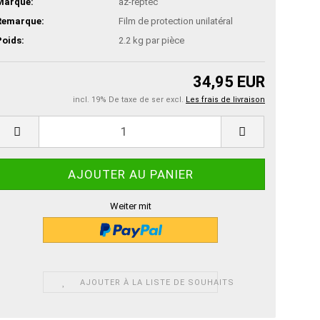
Marque:
az-reptec
Remarque:
Film de protection unilatéral
Poids:
2.2
kg par pièce
34,95 EUR
incl. 19% De taxe de ser excl.
Les frais de livraison
Weiter mit
AJOUTER À LA LISTE DE SOUHAITS