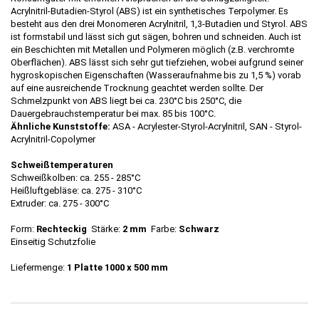
Acrylnitril-Butadien-Styrol (ABS) ist ein synthetisches Terpolymer. Es
besteht aus den drei Monomeren Acrylnitril, 1,3-Butadien und Styrol. ABS
ist formstabil und lässt sich gut sägen, bohren und schneiden. Auch ist
ein Beschichten mit Metallen und Polymeren möglich (z.B. verchromte
Oberflächen). ABS lässt sich sehr gut tiefziehen, wobei aufgrund seiner
hygroskopischen Eigenschaften (Wasseraufnahme bis zu 1,5 %) vorab
auf eine ausreichende Trocknung geachtet werden sollte. Der
Schmelzpunkt von ABS liegt bei ca. 230°C bis 250°C, die
Dauergebrauchstemperatur bei max. 85 bis 100°C.
Ähnliche Kunststoffe:
ASA - Acrylester-Styrol-Acrylnitril, SAN - Styrol-
Acrylnitril-Copolymer
Schweißtemperaturen
Schweißkolben: ca. 255 - 285°C
Heißluftgebläse: ca. 275 - 310°C
Extruder: ca. 275 - 300°C
Form:
Rechteckig
Stärke:
2 mm
Farbe:
Schwarz
Einseitig Schutzfolie
Liefermenge:
1 Platte 1000 x 500 mm