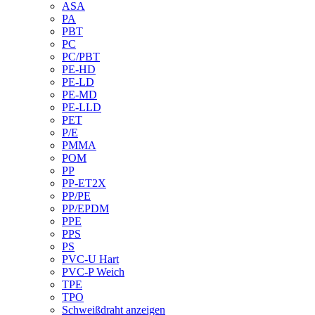
ASA
PA
PBT
PC
PC/PBT
PE-HD
PE-LD
PE-MD
PE-LLD
PET
P/E
PMMA
POM
PP
PP-ET2X
PP/PE
PP/EPDM
PPE
PPS
PS
PVC-U Hart
PVC-P Weich
TPE
TPO
Schweißdraht anzeigen