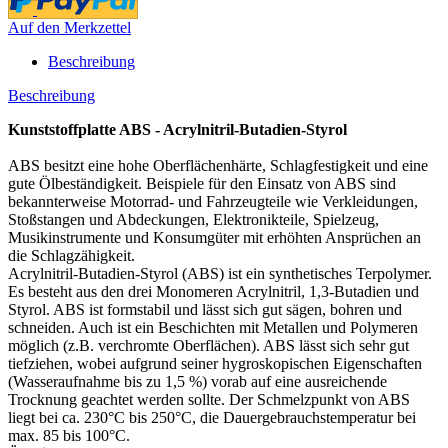
Auf den Merkzettel
Beschreibung
Beschreibung
Kunststoffplatte ABS - Acrylnitril-Butadien-Styrol
ABS besitzt eine hohe Oberflächenhärte, Schlagfestigkeit und eine
gute Ölbeständigkeit. Beispiele für den Einsatz von ABS sind
bekannterweise Motorrad- und Fahrzeugteile wie Verkleidungen,
Stoßstangen und Abdeckungen, Elektronikteile, Spielzeug,
Musikinstrumente und Konsumgüter mit erhöhten Ansprüchen an
die Schlagzähigkeit.
Acrylnitril-Butadien-Styrol (ABS) ist ein synthetisches Terpolymer.
Es besteht aus den drei Monomeren Acrylnitril, 1,3-Butadien und
Styrol. ABS ist formstabil und lässt sich gut sägen, bohren und
schneiden. Auch ist ein Beschichten mit Metallen und Polymeren
möglich (z.B. verchromte Oberflächen). ABS lässt sich sehr gut
tiefziehen, wobei aufgrund seiner hygroskopischen Eigenschaften
(Wasseraufnahme bis zu 1,5 %) vorab auf eine ausreichende
Trocknung geachtet werden sollte. Der Schmelzpunkt von ABS
liegt bei ca. 230°C bis 250°C, die Dauergebrauchstemperatur bei
max. 85 bis 100°C.