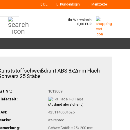
DE
Kundenlogin
Merkzettel
Suche...
Ihr Warenkorb
0,00 EUR
Klebesticks
Kunststoffschweißdraht ABS 8x2mm Flach
Heißklebedüsen
Schwarz 25 Stäbe
Art.Nr.:
1013009
Lieferzeit:
1-3 Tage
(Ausland abweichend)
EAN:
4251140601626
Marke:
az-reptec
Bemerkung:
Schweißstäbe 25x 200 mm