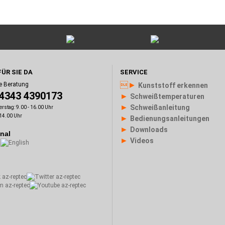
FÜR SIE DA
SERVICE
►
e Beratung
Kunststoff erkennen
)4343 4390173
►
Schweißtemperaturen
►
Schweißanleitung
rstag: 9.00 - 16.00 Uhr
 14.00 Uhr
►
Bedienungsanleitungen
►
Downloads
onal
►
Videos