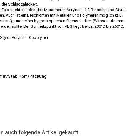
die Schlagzähigkeit.
r. Es besteht aus den drei Monomeren Acrylnitril, 1,3-Butadien und Styrol.
en. Auch ist ein Beschichten mit Metallen und Polymeren möglich (z.B.
wobei aufgrund seiner hygroskopischen Eigenschaften (Wasseraufnahme
erden sollte. Der Schmelzpunkt von ABS liegt bei ca. 230°C bis 250°C,
 Styrol-Acrylnitril-Copolymer
mm/Stab = 5m/Packung
n auch folgende Artikel gekauft: