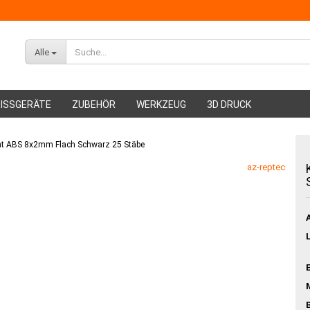
Alle
ISSGERÄTE
ZUBEHÖR
WERKZEUG
3D DRUCK
ht ABS 8x2mm Flach Schwarz 25 Stäbe
ABS Filament
az-reptec
PMMA Filament