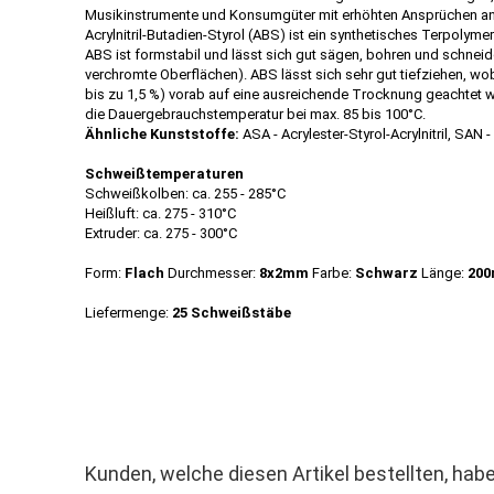
Musikinstrumente und Konsumgüter mit erhöhten Ansprüchen an 
Acrylnitril-Butadien-Styrol (ABS) ist ein synthetisches Terpolyme
ABS ist formstabil und lässt sich gut sägen, bohren und schneid
verchromte Oberflächen). ABS lässt sich sehr gut tiefziehen, 
bis zu 1,5 %) vorab auf eine ausreichende Trocknung geachtet w
die Dauergebrauchstemperatur bei max. 85 bis 100°C.
Ähnliche Kunststoffe:
ASA - Acrylester-Styrol-Acrylnitril, SAN -
Schweißtemperaturen
Schweißkolben: ca. 255 - 285°C
Heißluft: ca. 275 - 310°C
Extruder: ca. 275 - 300°C
Form:
Flach
Durchmesser:
8x2mm
Farbe:
Schwarz
Länge:
200
Liefermenge:
25 Schweißstäbe
Kunden, welche diesen Artikel bestellten, habe