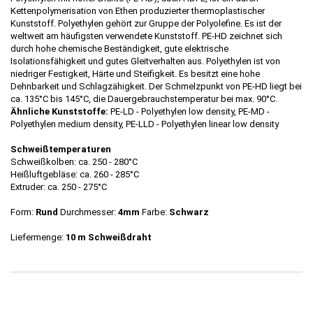
Kettenpolymerisation von Ethen produzierter thermoplastischer
Kunststoff. Polyethylen gehört zur Gruppe der Polyolefine. Es ist der
weltweit am häufigsten verwendete Kunststoff. PE-HD zeichnet sich
durch hohe chemische Beständigkeit, gute elektrische
Isolationsfähigkeit und gutes Gleitverhalten aus. Polyethylen ist von
niedriger Festigkeit, Härte und Steifigkeit. Es besitzt eine hohe
Dehnbarkeit und Schlagzähigkeit. Der Schmelzpunkt von PE-HD liegt bei
ca. 135°C bis 145°C, die Dauergebrauchstemperatur bei max. 90°C.
Ähnliche Kunststoffe:
PE-LD - Polyethylen low density, PE-MD -
Polyethylen medium density, PE-LLD - Polyethylen linear low density
Schweißtemperaturen
Schweißkolben: ca. 250 - 280°C
Heißluftgebläse: ca. 260 - 285°C
Extruder: ca. 250 - 275°C
Form:
Rund
Durchmesser:
4mm
Farbe:
Schwarz
Liefermenge:
10 m Schweißdraht