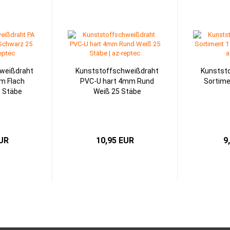
weißdraht
Kunststoffschweißdraht
Kunstst
m Flach
PVC-U hart 4mm Rund
Sortimen
 Stäbe
Weiß 25 Stäbe
EUR
10,95 EUR
9