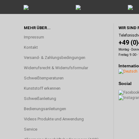
MEHR ÜBER...
WIR SIND 
Telefonisch
Impressum
+49 (0
Kontakt
Montag - Donne
Freitag: 9.00 -
Versand- & Zahlungsbedingungen
Internati
Widerrufsrecht & Widerrufsformular
Schweißtemperaturen
Social
Kunststoff erkennen
Schweißanleitung
Bedienungsanleitungen
Videos Produkte und Anwendung
Service