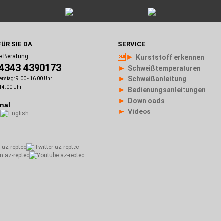
FÜR SIE DA
SERVICE
►
e Beratung
Kunststoff erkennen
)4343 4390173
►
Schweißtemperaturen
►
Schweißanleitung
rstag: 9.00 - 16.00 Uhr
 14.00 Uhr
►
Bedienungsanleitungen
►
Downloads
onal
►
Videos