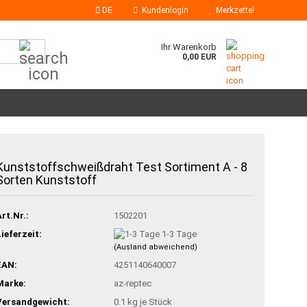
DE
Kundenlogin
Merkzettel
Suche...
Ihr Warenkorb
0,00 EUR
Klebesticks
Kunststoffschweißdraht Test Sortiment A - 8
Heißklebedüsen
Sorten Kunststoff
Art.Nr.:
1502201
Lieferzeit:
1-3 Tage
(Ausland abweichend)
EAN:
4251140640007
Marke:
az-reptec
Versandgewicht:
0.1
kg je Stück