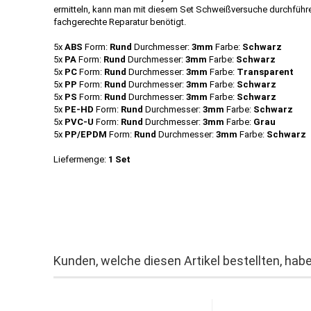
ermitteln, kann man mit diesem Set Schweißversuche durchführen
fachgerechte Reparatur benötigt.
5x
ABS
Form:
Rund
Durchmesser:
3mm
Farbe:
Schwarz
5x
PA
Form:
Rund
Durchmesser:
3mm
Farbe:
Schwarz
5x
PC
Form:
Rund
Durchmesser:
3mm
Farbe:
Transparent
5x
PP
Form:
Rund
Durchmesser:
3mm
Farbe:
Schwarz
5x
PS
Form:
Rund
Durchmesser:
3mm
Farbe:
Schwarz
5x
PE-HD
Form:
Rund
Durchmesser:
3mm
Farbe:
Schwarz
5x
PVC-U
Form:
Rund
Durchmesser:
3mm
Farbe:
Grau
5x
PP/EPDM
Form:
Rund
Durchmesser:
3mm
Farbe:
Schwarz
Liefermenge:
1 Set
Kunden, welche diesen Artikel bestellten, habe