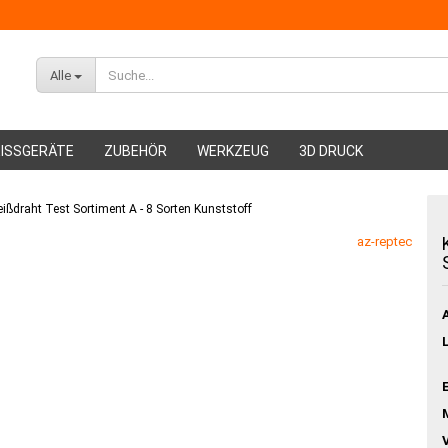
Alle
ISSGERÄTE
ZUBEHÖR
WERKZEUG
3D DRUCK
ßdraht Test Sortiment A - 8 Sorten Kunststoff
ABS Filament
az-reptec
PMMA Filament