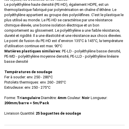
Le polyéthylène haute densité (PE-HD), également HDPE, est un
thermoplastique fabriqué par polymérisation en chaîne d'éthène. Le
polyéthylène appartient au groupe des polyoléfines. C'est le plastique le
plus utilisé au monde. Le PE-HD se caractérise par une résistance
chimique élevée, une bonne isolation électrique et un bon
comportement au glissement. Le polyéthylène a une faible résistance,
dureté et rigidité. Il a une élasticité et une résistance aux chocs élevées.
Le point de fusion du PE-HD est d'environ 135°C à 145°C, la température
d'utilisation continue est max. 90°C
Matières plastiques similaires:
PE-LD - polyéthylène basse densité,
PE-MD - polyéthylène moyenne densité, PE-LLD - polyéthylène linéaire
basse densité
Températures de soudage
Fer à souder: env. 250 - 280°C
Pistolets thermiques: env. 260 - 285°C
Extrudeuse: env. 250 - 275°C
Forme:
Triangulaire
Diamètre:
4mm
Couleur:
Noir
Longueur:
200mm/barre = 5m/Pack
Livraison Quantité:
25 baguettes de soudage