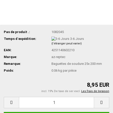
Pas de produit .:
1082045
Temps d`expédition:
3-6 Jours
(l`étranger peut varier)
EAN:
4251140602210
Marque:
az-reptec
Remarque:
Baguettes de soudure 25x 200 mm
Poids:
0.06
kg par pièce
8,95 EUR
incl. 19% De taxe de ser excl.
Les frais de livraison